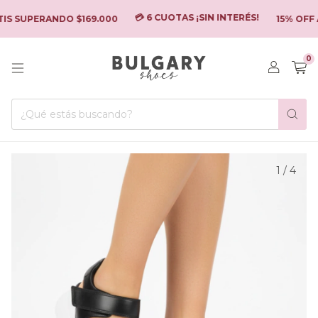
💳 6 CUOTAS ¡SIN INTERÉS!
IS SUPERANDO $169.000
15% OFF 
0
1
/
4