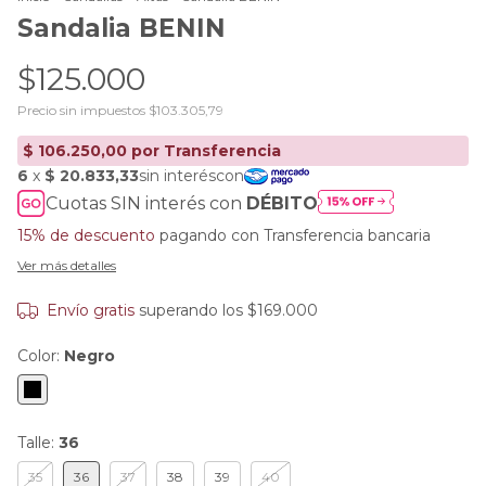
Sandalia BENIN
$125.000
Precio sin impuestos
$103.305,79
Cuotas SIN interés con
DÉBITO
15% de descuento
pagando con Transferencia bancaria
Ver más detalles
Envío gratis
superando los
$169.000
Color:
Negro
Talle:
36
35
36
37
38
39
40