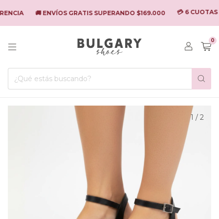
💳 6 CUOTAS ¡S
ENCIA
🚚 ENVÍOS GRATIS SUPERANDO $169.000
0
1
/
2