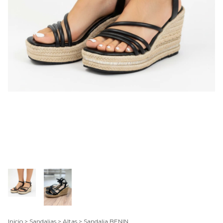
Inicio
>
Sandalias
>
Altas
>
Sandalia BENIN