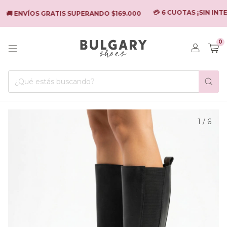
💳 6 CUOTAS ¡SIN INTER
🚚 ENVÍOS GRATIS SUPERANDO $169.000
0
1
/
6