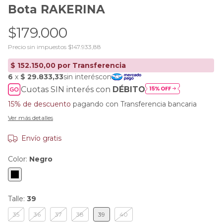
Bota RAKERINA
$179.000
Precio sin impuestos
$147.933,88
Cuotas SIN interés con
DÉBITO
15% de descuento
pagando con Transferencia bancaria
Ver más detalles
Envío gratis
Color:
Negro
Talle:
39
35
36
37
38
39
40