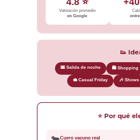
4.8 ⭐
+40
Valoración promedio
Cal
en Google
entr
👟 Ide
🌆 Salida de noche
🛍️ Shopping
💼 Casual Friday
🎶 Shows
⭐ Por qué el
🐄
Cuero vacuno real