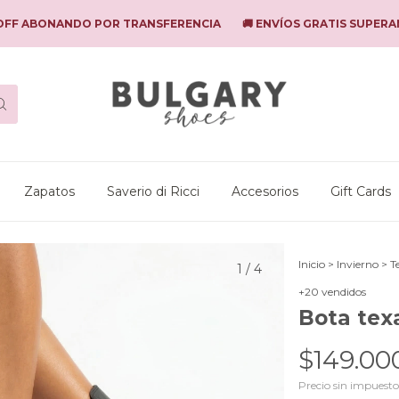
BONANDO POR TRANSFERENCIA
🚚 ENVÍOS GRATIS SUPERANDO $1
Zapatos
Saverio di Ricci
Accesorios
Gift Cards
Inicio
>
Invierno
>
T
1
/
4
+20 vendidos
Bota te
$149.00
Precio sin impuest