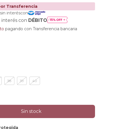
 interés con
DÉBITO
to
pagando con Transferencia bancaria
38
39
40
rotegida