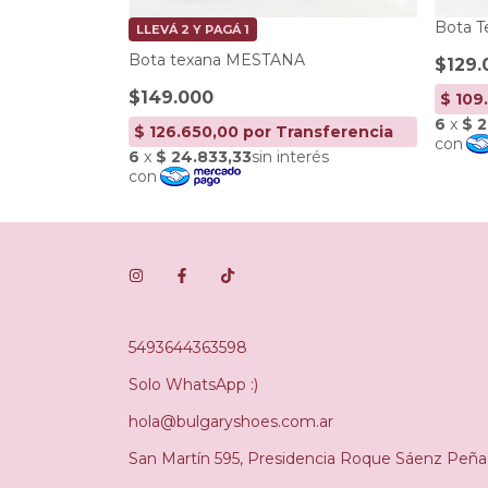
Bota 
LLEVÁ 2 Y PAGÁ 1
Bota texana MESTANA
$129.
$149.000
5493644363598
Solo WhatsApp :)
hola@bulgaryshoes.com.ar
San Martín 595, Presidencia Roque Sáenz Peña