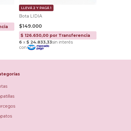
LLEVÁ 2 Y PAGÁ 1
LLEVÁ 2 Y PAGÁ
Bota LIDIA
Bota LIDO
$149.000
$149.000
ategorías
otas
patillas
orcegos
apatos