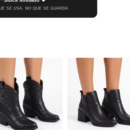
 · Stock limitado 🖤
E SE USA, NO QUE SE GUARDA.