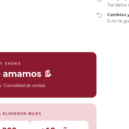
Tus datos 
Cambios y
Si no te gu
Y SHOES
e amamos 👢
no. Comodidad de verdad.
A ELIGIERON MILES