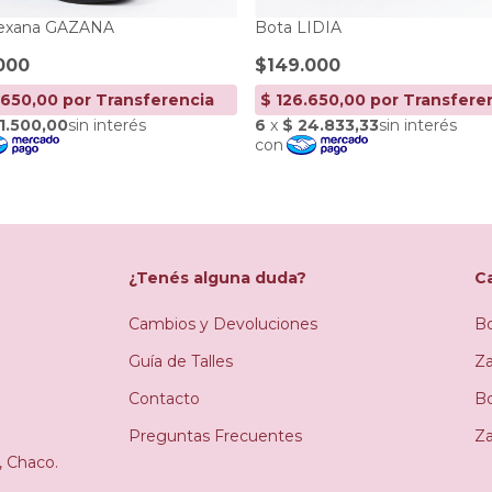
Texana GAZANA
Bota LIDIA
000
$149.000
¿Tenés alguna duda?
C
Cambios y Devoluciones
B
Guía de Talles
Za
Contacto
B
Preguntas Frecuentes
Z
, Chaco.