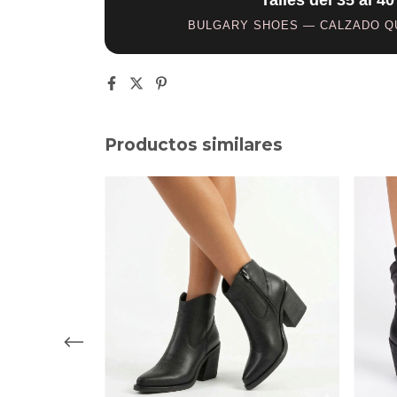
Talles del 35 al 40
BULGARY SHOES — CALZADO QU
Productos similares