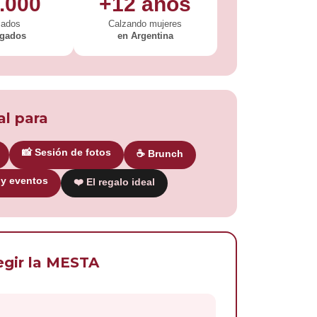
.000
+12 años
zados
Calzando mujeres
egados
en Argentina
al para
📸 Sesión de fotos
☕ Brunch
 y eventos
❤️ El regalo ideal
egir la MESTA