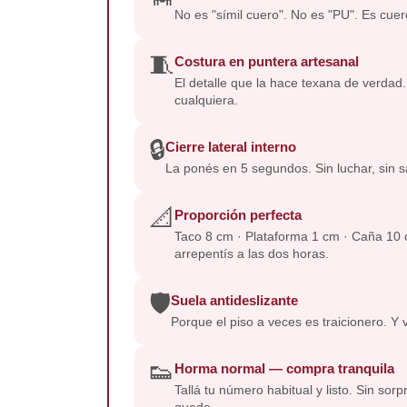
No es "símil cuero". No es "PU". Es cuer
🧵
Costura en puntera artesanal
El detalle que la hace texana de verdad
cualquiera.
🔒
Cierre lateral interno
La ponés en 5 segundos. Sin luchar, sin sa
📐
Proporción perfecta
Taco 8 cm · Plataforma 1 cm · Caña 10 cm
arrepentís a las dos horas.
🛡️
Suela antideslizante
Porque el piso a veces es traicionero. Y 
👟
Horma normal — compra tranquila
Tallá tu número habitual y listo. Sin sor