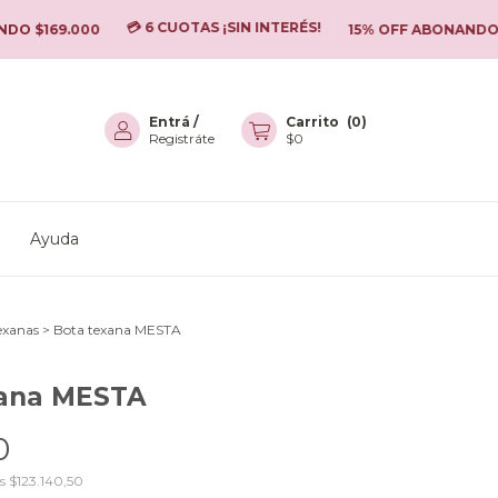
💳 6 CUOTAS ¡SIN INTERÉS!
69.000
15% OFF ABONANDO POR T
Entrá
/
Carrito
(
0
)
Registráte
$0
Ayuda
exanas
>
Bota texana MESTA
xana MESTA
0
os
$123.140,50