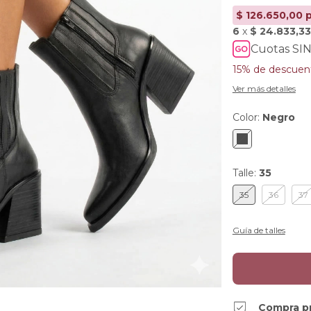
Cuotas SIN
15% de descuen
Ver más detalles
Color:
Negro
Talle:
35
35
36
37
Guía de talles
Compra p