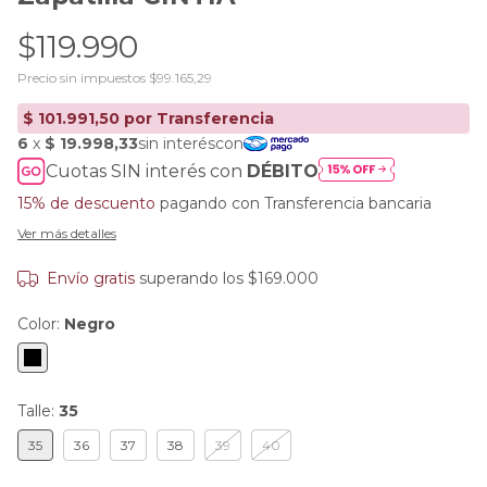
$119.990
Precio sin impuestos
$99.165,29
Cuotas SIN interés con
DÉBITO
15% de descuento
pagando con Transferencia bancaria
Ver más detalles
Envío gratis
superando los
$169.000
Color:
Negro
Talle:
35
35
36
37
38
39
40