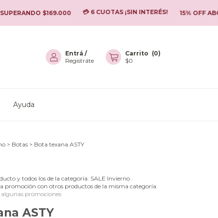
💳 6 CUOTAS ¡SIN INTERÉS!
RANDO $169.000
15% OFF ABONAN
Entrá
/
Carrito
(
0
)
Registráte
$0
Ayuda
rno
>
Botas
>
Bota texana ASTY
ducto y todos los de la categoría: SALE Invierno .
a promoción con otros productos de la misma categoría.
 algunas promociones
ana ASTY