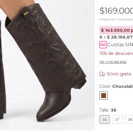
$169.00
Precio sin impuest
Cuotas SIN
15% de descuen
Ver más detalles
Envío gratis
Color:
Chocola
Talle:
36
36
37
38