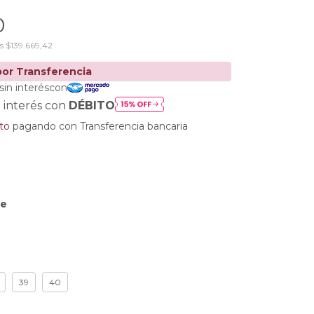
0
os
$139.669,42
 interés con
DÉBITO
to
pagando con Transferencia bancaria
te
39
40