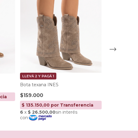
Bota texana I
LLEVÁ 2 Y PAGÁ 1
Bota texana INES
$159.000
$159.000