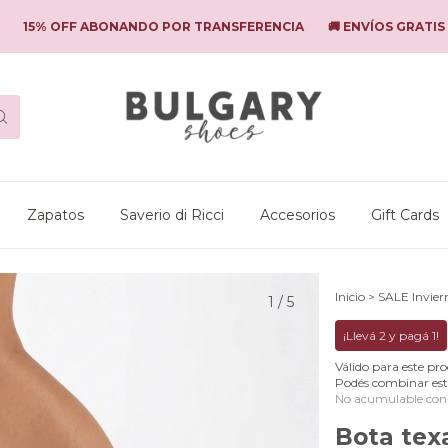
% OFF ABONANDO POR TRANSFERENCIA
🚚 ENVÍOS GRATIS SUPE
Zapatos
Saverio di Ricci
Accesorios
Gift Cards
Inicio
>
SALE Invie
1
/
5
¡Llevá 2 y pagá 1!
Válido para este pro
Podés combinar est
No acumulable con
Bota tex