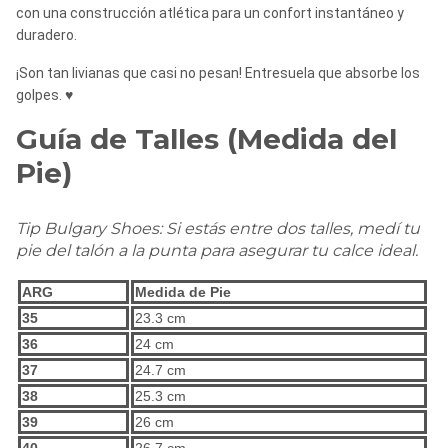
con una construcción atlética para un confort instantáneo y
duradero.
¡Son tan livianas que casi no pesan! Entresuela que absorbe los
golpes. ♥
Guía de Talles (Medida del
Pie)
Tip Bulgary Shoes: Si estás entre dos talles, medí tu
pie del talón a la punta para asegurar tu calce ideal.
ARG
Medida de Pie
35
23.3 cm
36
24 cm
37
24.7 cm
38
25.3 cm
39
26 cm
40
26.7 cm