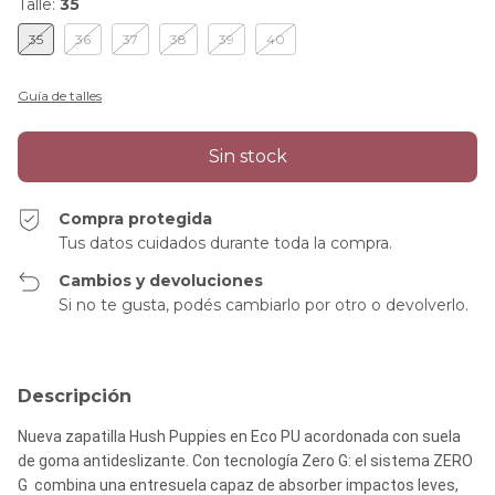
Talle:
35
35
36
37
38
39
40
Guía de talles
Compra protegida
Tus datos cuidados durante toda la compra.
Cambios y devoluciones
Si no te gusta, podés cambiarlo por otro o devolverlo.
Descripción
Nueva zapatilla Hush Puppies en Eco PU acordonada con suela
de goma antideslizante. Con tecnología Zero G: el sistema ZERO
G combina una entresuela capaz de absorber impactos leves,