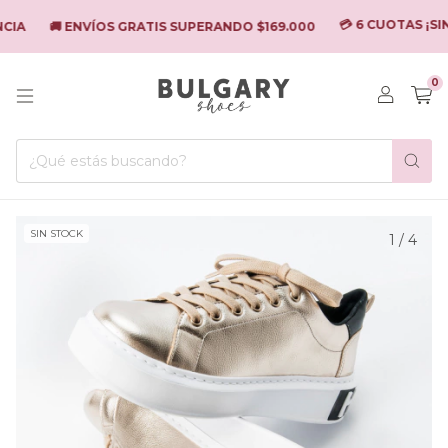
💳 6 CUOTAS ¡SIN 
IA
🚚 ENVÍOS GRATIS SUPERANDO $169.000
0
SIN STOCK
1
/
4